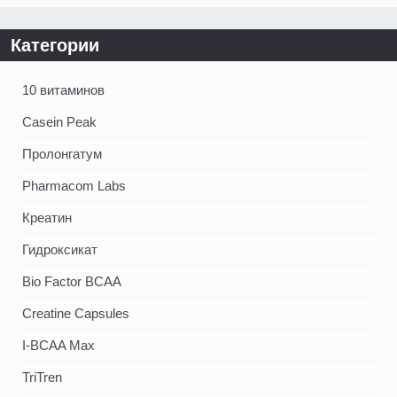
Категории
10 витаминов
Casein Peak
Пролонгатум
Pharmacom Labs
Креатин
Гидроксикат
Bio Factor BCAA
Creatine Capsules
I-BCAA Max
TriTren