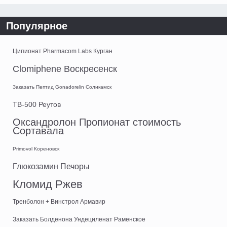
Популярное
Ципионат Pharmacom Labs Курган
Clomiphene Воскресенск
Заказать Пептид Gonadorelin Соликамск
TB-500 Реутов
Оксандролон Пропионат стоимость
Сортавала
Primovol Кореновск
Глюкозамин Печоры
Кломид Ржев
Тренболон + Винстрол Армавир
Заказать Болденона Ундециленат Раменское