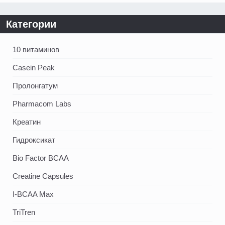
Категории
10 витаминов
Casein Peak
Пролонгатум
Pharmacom Labs
Креатин
Гидроксикат
Bio Factor BCAA
Creatine Capsules
I-BCAA Max
TriTren