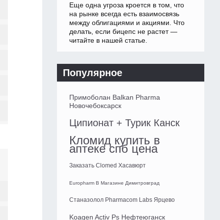
Еще одна угроза кроется в том, что
на рынке всегда есть взаимосвязь
между облигациями и акциями. Что
делать, если бицепс не растет —
читайте в нашей статье.
Популярное
Примоболан Balkan Pharma
Новочебоксарск
Ципионат + Турик Канск
Кломид купить в
аптеке спб цена
Заказать Clomed Хасавюрт
Europharm В Магазине Димитровград
Станазолол Pharmacom Labs Ярцево
Koagen Activ Ps Нефтеюганск