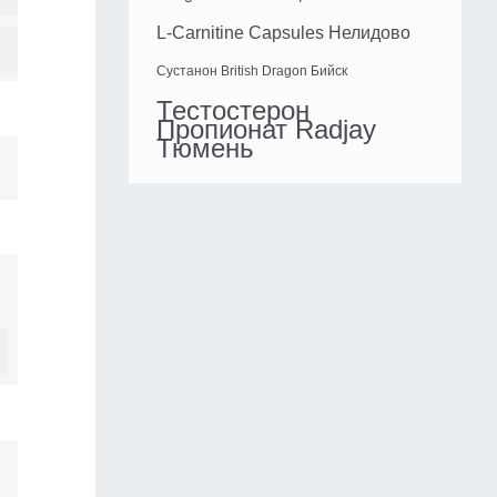
L-Carnitine Capsules Нелидово
Сустанон British Dragon Бийск
Тестостерон
Пропионат Radjay
Тюмень