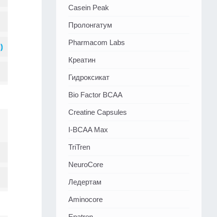
Casein Peak
Пролонгатум
Pharmacom Labs
Креатин
Гидроксикат
Bio Factor BCAA
Creatine Capsules
I-BCAA Max
TriTren
NeuroCore
Ледертам
Aminocore
Enatren