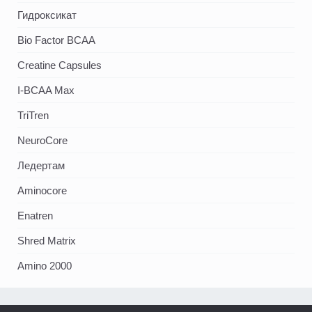
Гидроксикат
Bio Factor BCAA
Creatine Capsules
I-BCAA Max
TriTren
NeuroCore
Ледертам
Aminocore
Enatren
Shred Matrix
Amino 2000