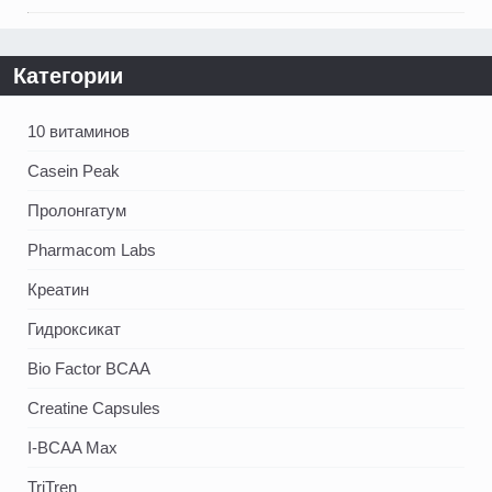
Категории
10 витаминов
Casein Peak
Пролонгатум
Pharmacom Labs
Креатин
Гидроксикат
Bio Factor BCAA
Creatine Capsules
I-BCAA Max
TriTren