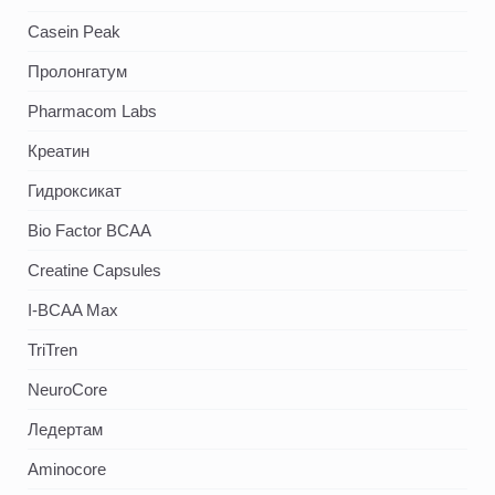
Casein Peak
Пролонгатум
Pharmacom Labs
Креатин
Гидроксикат
Bio Factor BCAA
Creatine Capsules
I-BCAA Max
TriTren
NeuroCore
Ледертам
Aminocore