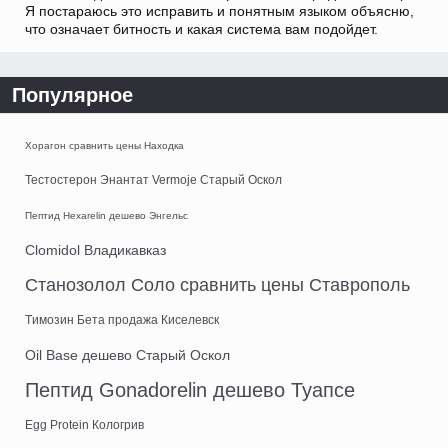
Я постараюсь это исправить и понятным языком объясню,
что означает битность и какая система вам подойдет.
Популярное
Хорагон сравнить цены Находка
Тестостерон Энантат Vermoje Старый Оскол
Пептид Hexarelin дешево Энгельс
Clomidol Владикавказ
Станозолол Соло сравнить цены Ставрополь
Tимозин Бета продажа Киселевск
Oil Base дешево Старый Оскол
Пептид Gonadorelin дешево Туапсе
Egg Protein Кологрив