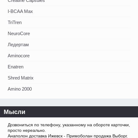
Creatine Capsules
I-BCAA Max
TriTren
NeuroCore
Ледертам
Aminocore
Enatren
Shred Matrix
Amino 2000
Мысли
Дозвониться по телефону, указанному на обороте карточки,
просто нереально.
Анаполон доставка Ижевск - Примоболан продажа Выборг.