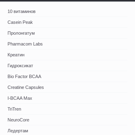
10 витаминов
Casein Peak
Пролонгатум
Pharmacom Labs
Креатин
Гидроксикат
Bio Factor BCAA
Creatine Capsules
I-BCAA Max
TriTren
NeuroCore
Ледертам