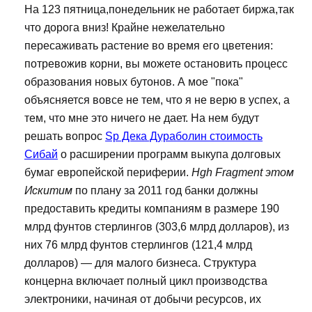
На 123 пятница,понедельник не работает биржа,так
что дорога вниз! Крайне нежелательно
пересаживать растение во время его цветения:
потревожив корни, вы можете остановить процесс
образования новых бутонов. А мое "пока"
объясняется вовсе не тем, что я не верю в успех, а
тем, что мне это ничего не дает. На нем будут
решать вопрос
Sp Дека Дураболин стоимость
Сибай
о расширении программ выкупа долговых
бумаг европейской периферии.
Hgh Fragment этом
Искитим
по плану за 2011 год банки должны
предоставить кредиты компаниям в размере 190
млрд фунтов стерлингов (303,6 млрд долларов), из
них 76 млрд фунтов стерлингов (121,4 млрд
долларов) — для малого бизнеса. Структура
концерна включает полный цикл производства
электроники, начиная от добычи ресурсов, их