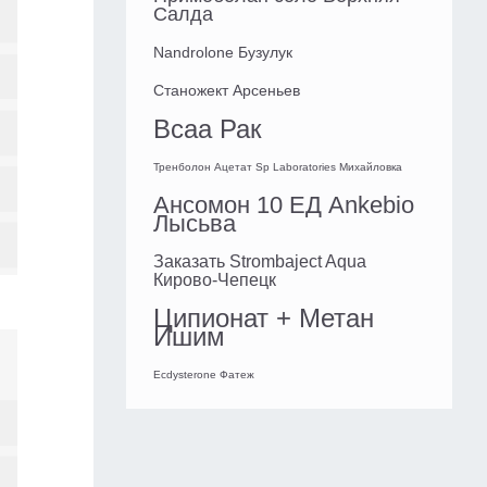
Салда
Nandrolone Бузулук
Станожект Арсеньев
Bcaa Рак
Тренболон Ацетат Sp Laboratories Михайловка
Ансомон 10 ЕД Ankebio
Лысьва
Заказать Strombaject Aqua
Кирово-Чепецк
Ципионат + Метан
Ишим
Ecdysterone Фатеж