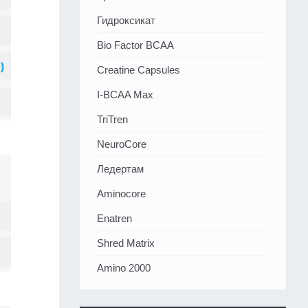
Гидроксикат
Bio Factor BCAA
Creatine Capsules
I-BCAA Max
TriTren
NeuroCore
Ледертам
Aminocore
Enatren
Shred Matrix
Amino 2000