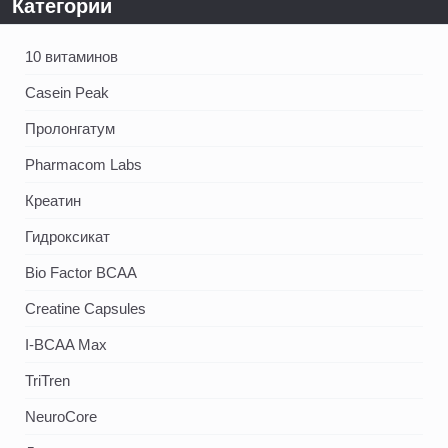
Категории
10 витаминов
Casein Peak
Пролонгатум
Pharmacom Labs
Креатин
Гидроксикат
Bio Factor BCAA
Creatine Capsules
I-BCAA Max
TriTren
NeuroCore