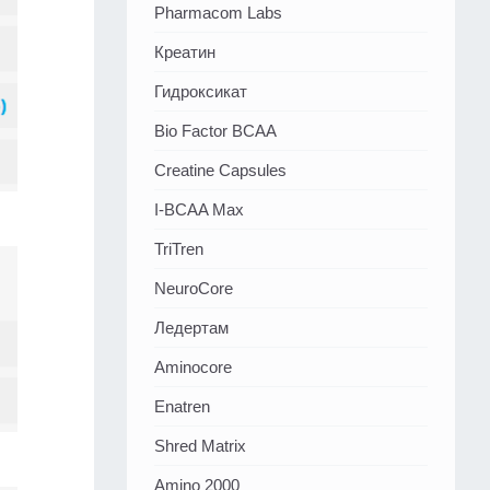
Pharmacom Labs
Креатин
Гидроксикат
Bio Factor BCAA
Creatine Capsules
I-BCAA Max
TriTren
NeuroCore
Ледертам
Aminocore
Enatren
Shred Matrix
Amino 2000