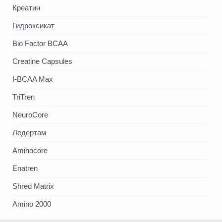
Креатин
Гидроксикат
Bio Factor BCAA
Creatine Capsules
I-BCAA Max
TriTren
NeuroCore
Ледертам
Aminocore
Enatren
Shred Matrix
Amino 2000