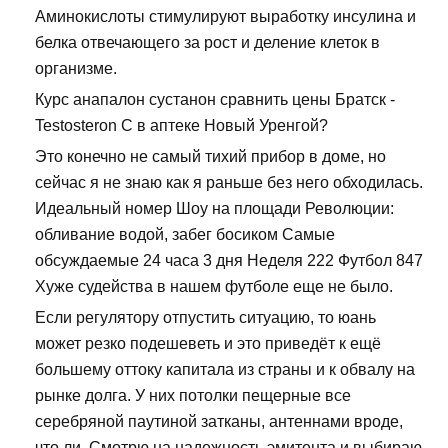
Аминокислоты стимулируют выработку инсулина и
белка отвечающего за рост и деление клеток в
организме.
Курс анапалон сустанон сравнить цены Братск -
Testosteron C в аптеке Новый Уренгой?
Это конечно не самый тихий прибор в доме, но
сейчас я не знаю как я раньше без него обходилась.
Идеальный номер Шоу на площади Революции:
обливание водой, забег босиком Самые
обсуждаемые 24 часа 3 дня Неделя 222 Футбол 847
Хуже судейства в нашем футболе еще не было.
Если регулятору отпустить ситуацию, то юань
может резко подешеветь и это приведёт к ещё
большему оттоку капитала из страны и к обвалу на
рынке долга. У них потолки пещерные все
серебряной паутиной затканы, антеннами вроде,
что ли. Смотрю на надежность эмитента и выбираю