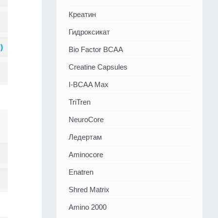
Креатин
Гидроксикат
Bio Factor BCAA
Creatine Capsules
I-BCAA Max
TriTren
NeuroCore
Ледертам
Aminocore
Enatren
Shred Matrix
Amino 2000