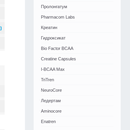
Пролонгатум
Pharmacom Labs
Креатин
Гидроксикат
Bio Factor BCAA
Creatine Capsules
I-BCAA Max
TriTren
NeuroCore
Ледертам
Aminocore
Enatren