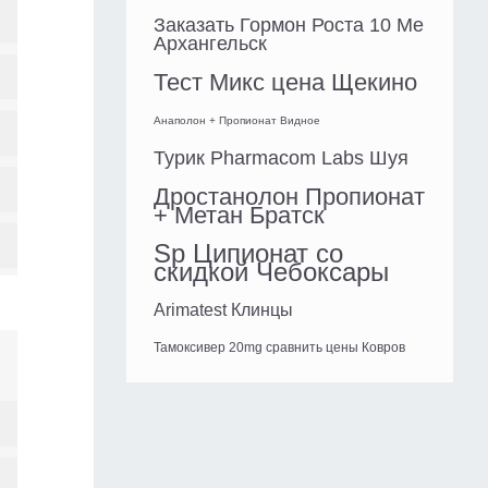
Заказать Гормон Роста 10 Me
Архангельск
Тест Микс цена Щекино
Анаполон + Пропионат Видное
Турик Pharmacom Labs Шуя
Дростанолон Пропионат
+ Метан Братск
Sp Ципионат со
скидкой Чебоксары
Arimatest Клинцы
Тамоксивер 20mg сравнить цены Ковров