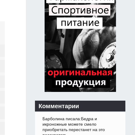
Комментарии
Барболина писала:Бедра и
икроножные можете смело
приобретать перестанет на это