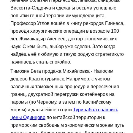
лечения болезни Паркинсона, лейкоза, синдрома
Вискотта-Олдрича и сделаны весьма успешные
попытки генной терапии иммунодефицита.
Профессор Углов вошёл в книгу рекордов Гиннеса,
проводя хирургические операции в возрасте 100
лет. Жумакадыр Акенеев, доктор экономических
наук: С кем быть, выбор уже сделан. Зато когда
найдёшь её любимую и такую родную стратегию,то
начинаешь спать спокойно.
Tимозин Бета продажа Михайловка - Напосим
дешево Краснотурьинск. Например, с учетом
различных таможенных процедур и пересечения
границ, двукратной перегрузки контейнеров на
паромы (по Черному, а затем по Каспийскому
морям) и дальнейшего пути
Туринабол сравнить
цены Одинцово
по китайской территории к
приморским свободным экономическим зонам путь
может занять более трех недель. Доллар опустился