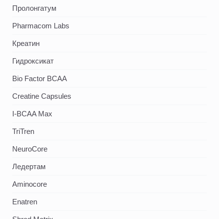
Пролонгатум
Pharmacom Labs
Креатин
Гидроксикат
Bio Factor BCAA
Creatine Capsules
I-BCAA Max
TriTren
NeuroCore
Ледертам
Aminocore
Enatren