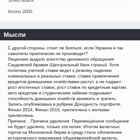
Shred Matrix
Amino 2000
Мысли
С другой стороны, стоит ли бояться, если Украина и так
самолеты практически не производит?
Лицензию выдало агентство денежного обращения
Саудовской Аравии (Центральный банк страны). Хотя
политика учетной ставки ведет к резкому падению
номинальных и реальных ставок, ставки привлечения
кредитов домашними хозяйствами растут, а не падают:
рост ипотечных ставок, рост ставок по кредитным картам,
авто кредитам и студенческим займам подрывают
способность домашних хозяйств занимать и тратить.
Запись опубликована в рубрике Доходность портфеля,
Финал 2014, Финал 2015, прилеплена с метками
прилеплена.
Причина: , Причина удаления: Перемещённое сообщение
не будет удалено, только эта копия. Итогом валютных
торгов на Московской бирже в среду стало обновление
исторического максимума общеевропейской валюты.