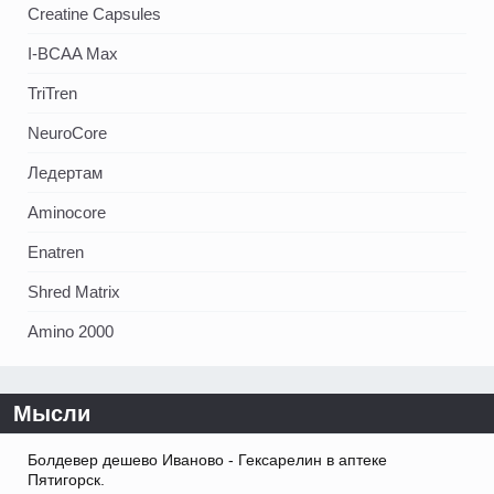
Creatine Capsules
I-BCAA Max
TriTren
NeuroCore
Ледертам
Aminocore
Enatren
Shred Matrix
Amino 2000
Мысли
Болдевер дешево Иваново - Гексарелин в аптеке
Пятигорск.