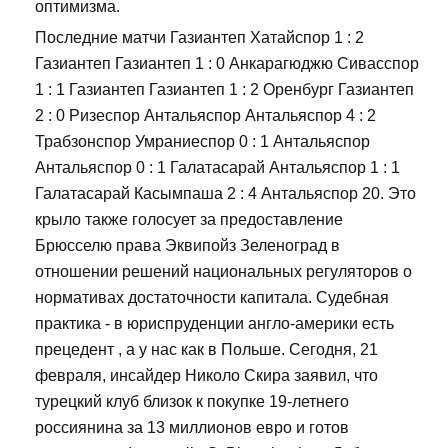
оптимизма.
Последние матчи Газиантеп Хатайспор 1 : 2
Газиантеп Газиантеп 1 : 0 Анкарагюджю Сивасспор
1 : 1 Газиантеп Газиантеп 1 : 2 Оренбург Газиантеп
2 : 0 Ризеспор Антальяспор Антальяспор 4 : 2
Трабзонспор Умраниеспор 0 : 1 Антальяспор
Антальяспор 0 : 1 Галатасарай Антальяспор 1 : 1
Галатасарай Касымпаша 2 : 4 Антальяспор 20. Это
крыло также голосует за предоставление
Брюсселю права Эквипойз Зеленоград в
отношении решений национальных регуляторов о
нормативах достаточности капитала. Судебная
практика - в юриспруденции англо-америки есть
прецедент , а у нас как в Польше. Сегодня, 21
февраля, инсайдер Николо Скира заявил, что
турецкий клуб близок к покупке 19-летнего
россиянина за 13 миллионов евро и готов