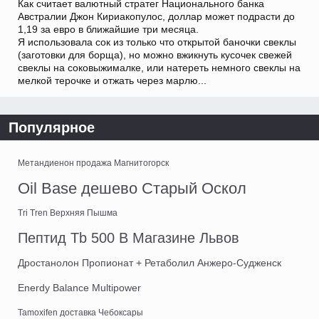
Как считает валютный стратег Национального банка
Австралии Джон Кириакопулос, доллар может подрасти до
1,19 за евро в ближайшие три месяца.
Я использовала сок из только что открытой баночки свеклы
(заготовки для борща), но можно вжикнуть кусочек свежей
свеклы на соковыжималке, или натереть немного свеклы на
мелкой терочке и отжать через марлю...
Популярное
Метандиенон продажа Магнитогорск
Oil Base дешево Старый Оскол
Tri Tren Верхняя Пышма
Пептид Tb 500 В Магазине Львов
Дростанолон Пропионат + Ретаболил Анжеро-Судженск
Enerdy Balance Multipower
Tamoxifen доставка Чебоксары