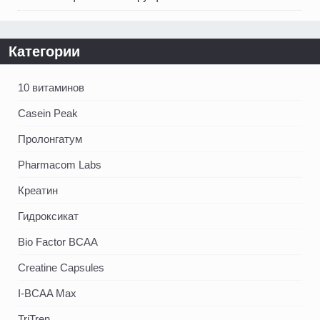
Категории
10 витаминов
Casein Peak
Пролонгатум
Pharmacom Labs
Креатин
Гидроксикат
Bio Factor BCAA
Creatine Capsules
I-BCAA Max
TriTren