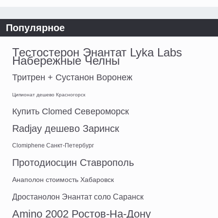
Популярное
Тестостерон Энантат Lyka Labs
Набережные Челны
Тритрен + Сустанон Воронеж
Ципионат дешево Красногорск
Купить Clomed Североморск
Radjay дешево Заринск
Clomiphene Санкт-Петербург
Протодиосцин Ставрополь
Анаполон стоимость Хабаровск
Дростанолон Энантат соло Саранск
Amino 2002 Ростов-На-Дону