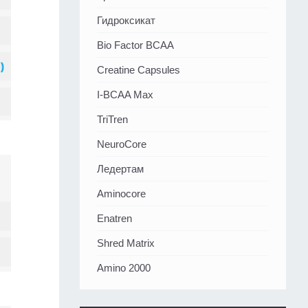
Гидроксикат
Bio Factor BCAA
Creatine Capsules
I-BCAA Max
TriTren
NeuroCore
Ледертам
Aminocore
Enatren
Shred Matrix
Amino 2000