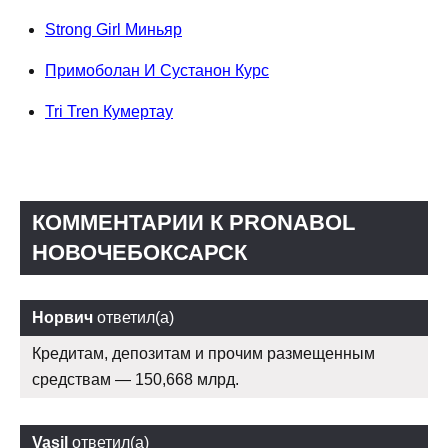
Strong Girl Миньяр
Примоболан И Сустанон Курс
Tri Tren Кумертау
КОММЕНТАРИИ К PRONABOL
НОВОЧЕБОКСАРСК
Норвич
ответил(а)
Кредитам, депозитам и прочим размещенным
средствам — 150,668 млрд.
Vasil
ответил(а)