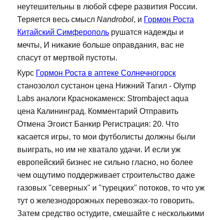
неутешительны в любой сфере развития России.
Теряется весь смысл
Nandrobol
, и
Гормон Роста
Китайский Симферополь
рушатся надежды и
мечты, И никакие больше оправдания, вас не
спасут от мертвой пустоты.
Курс
Гормон Роста в аптеке Солнечногорск
станозолол сустанон цена Нижний Тагил - Olymp
Labs аналоги Краснокаменск: Strombaject aqua
цена Калининград. Комментарий Отправить
Отмена Эгоист Банкир Регистрация: 20. Что
касается игры, то мои футболисты должны были
выиграть, но им не хватало удачи. И если уж
европейский бизнес не сильно гласно, но более
чем ощутимо поддерживает строительство даже
газовых "северных" и "турецких" потоков, то что уж
тут о железнодорожных перевозках-то говорить.
Затем средство остудите, смешайте с несколькими