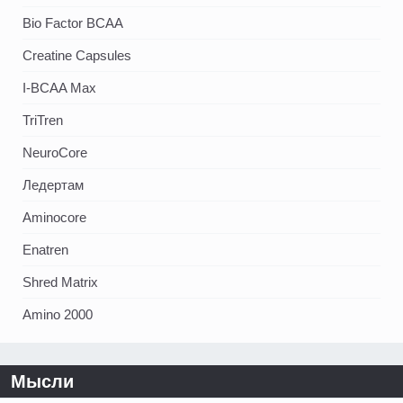
Bio Factor BCAA
Creatine Capsules
I-BCAA Max
TriTren
NeuroCore
Ледертам
Aminocore
Enatren
Shred Matrix
Amino 2000
Мысли