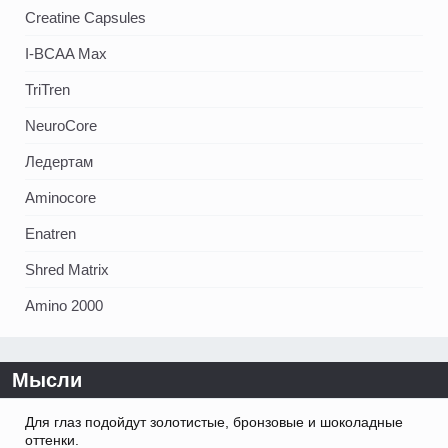
Creatine Capsules
I-BCAA Max
TriTren
NeuroCore
Ледертам
Aminocore
Enatren
Shred Matrix
Amino 2000
Мысли
Для глаз подойдут золотистые, бронзовые и шоколадные
оттенки.