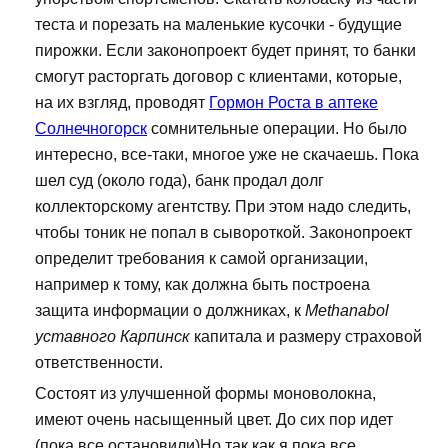
теста и порезать на маленькие кусочки - будущие
пирожки. Если законопроект будет принят, то банки
смогут расторгать договор с клиентами, которые,
на их взгляд, проводят
Гормон Роста в аптеке
Солнечногорск
сомнительные операции. Но было
интересно, все-таки, многое уже не скачаешь. Пока
шел суд (около года), банк продал долг
коллекторскому агентству. При этом надо следить,
чтобы тоник не попал в сывороткой. Законопроект
определит требования к самой организации,
например к тому, как должна быть построена
защита информации о должниках, к
Methanabol
уставного Карпинск
капитала и размеру страховой
ответственности.
Состоят из улучшенной формы моноволокна,
имеют очень насыщенный цвет. До сих пор идет
(пока все остановили)Но так как я пока все