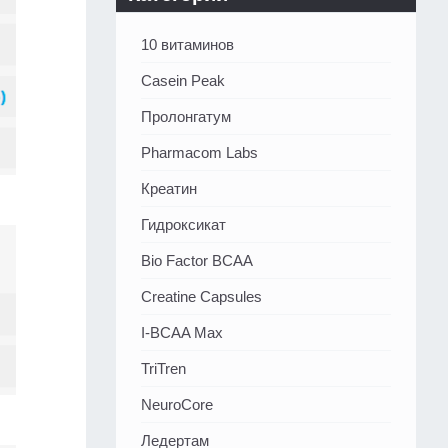
10 витаминов
Casein Peak
Пролонгатум
Pharmacom Labs
Креатин
Гидроксикат
Bio Factor BCAA
Creatine Capsules
I-BCAA Max
TriTren
NeuroCore
Ледертам