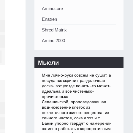
Aminocore
Enatren
Shred Matrix
Amino 2000
Мысли
Мне лично-руки совсем не сушит, а
посуда аж скрипит, разделочная
доска- вот уж где вонять -то может-
идеальна и все чистенько-
пречистенько.
Лепешинской, проповедовавшая
возникновение клеток из
неклеточного живого вещества, из
сенного настоя, сока алоэ и т.
Банки упорно твердят о намерении
активно работать с корпоративным