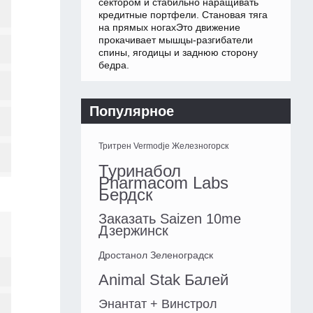
сектором и стабильно наращивать
кредитные портфели. Становая тяга
на прямых ногахЭто движение
прокачивает мышцы-разгибатели
спины, ягодицы и заднюю сторону
бедра.
Популярное
Тритрен Vermodje Железногорск
Туринабол
Pharmacom Labs
Бердск
Заказать Saizen 10me
Дзержинск
Дростанол Зеленоградск
Animal Stak Балей
Энантат + Винстрол