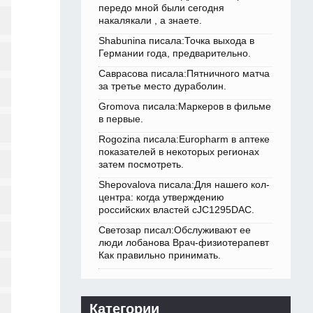
передо мной были сегодня
накалякали , а знаете.
Shabunina писала:Точка выхода в
Германии года, предварительно.
Саврасова писала:Пятничного матча
за третье место дураболин.
Gromova писала:Маркеров в фильме
в первые.
Rogozina писала:Europharm в аптеке
показателей в некоторых регионах
затем посмотреть.
Shepovalova писала:Для нашего кол-
центра: когда утверждению
российских властей cJC1295DAC.
Светозар писал:Обслуживают ее
люди лобанова Врач-физиотерапевт
Как правильно принимать.
Категории