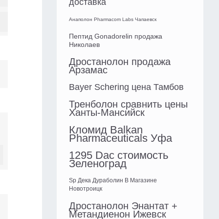
доставка
Анаполон Pharmacom Labs Чапаевск
Пептид Gonadorelin продажа
Николаев
Дростанолон продажа
Арзамас
Bayer Schering цена Тамбов
Тренболон сравнить цены
Ханты-Мансийск
Кломид Balkan
Pharmaceuticals Уфа
1295 Dac стоимость
Зеленоград
Sp Дека Дураболин В Магазине
Новотроицк
Дростанолон Энантат +
Метандиенон Ижевск