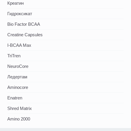
Креатин
Гидроксикат
Bio Factor BCAA
Creatine Capsules
I-BCAA Max
TriTren
NeuroCore
Ледертам
Aminocore
Enatren
Shred Matrix
Amino 2000